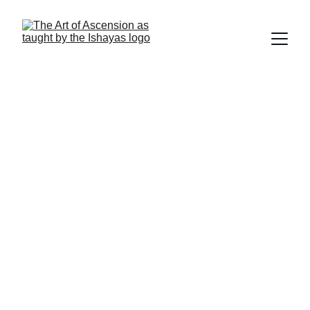
常見問題
特別感謝前 
Ascension In The World
 網站
的貢獻者分享以下內容。